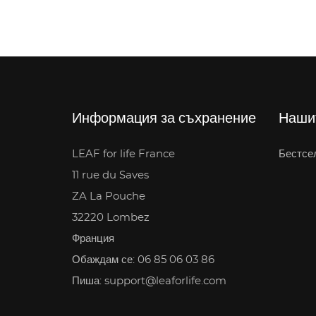
Информация за съхранение
Наши
LEAF for life France
Бестсе
11 rue du Saves
ZA La Pouche
32220 Lombez
Франция
Обаждам се: 06 85 06 03 86
Пиша: support@leaforlife.com