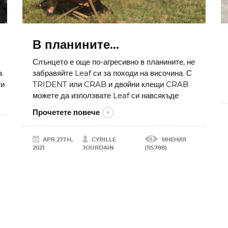
В планините...
Слънцето е още по-агресивно в планините, не
а
забравяйте Leaf си за походи на височина. С
ги
TRIDENT или CRAB и двойни клещи CRAB
можете да използвате Leaf си навсякъде
Прочетете повече
APR 27TH,
CYRILLE
МНЕНИЯ
2021
JOURDAIN
(115788)