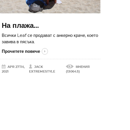
На плажа...
Всички Leaf се продават с анкерно краче, което
завива в пясъка.
Прочетете повече
APR 27TH,
JACK
МНЕНИЯ
2021
EXTREMESTYLE
(130643)