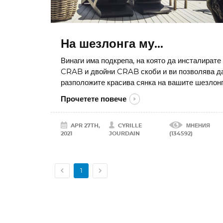
На шезлонга му...
Винаги има подкрепа, на която да инсталирате
CRAB и двойни CRAB скоби и ви позволява д
разположите красива сянка на вашите шезлон
Прочетете повече
APR 27TH,
CYRILLE
МНЕНИЯ
2021
JOURDAIN
(134592)


1