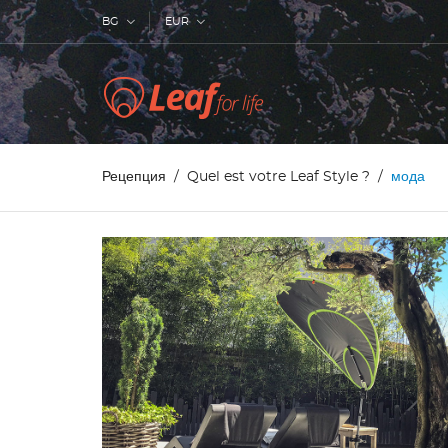
BG
EUR
Рецепция
Quel est votre Leaf Style ?
мода