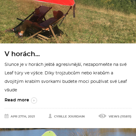
V horách...
Slunce je v horách ještě agresivnější, nezapomeňte na své
Leaf túry ve výšce. Díky trojzubcům nebo krabům a
dvojitým krabím svorkami budete moci používat své Leaf
všude
Read more
APR 27TH, 2021
CYRILLE JOURDAIN
VIEWS (115811)