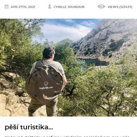
APR 27TH, 2021
CYRILLE JOURDAIN
VIEWS (123437)
pěší turistika...