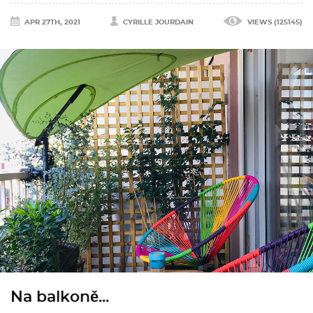
APR 27TH, 2021
CYRILLE JOURDAIN
VIEWS (125145)
Na balkoně...