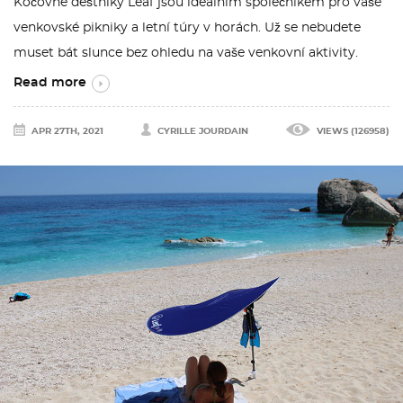
Kočovné deštníky Leaf jsou ideálním společníkem pro vaše
venkovské pikniky a letní túry v horách. Už se nebudete
muset bát slunce bez ohledu na vaše venkovní aktivity.
Read more
APR 27TH, 2021
CYRILLE JOURDAIN
VIEWS (126958)