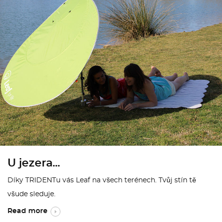
U jezera...
Díky TRIDENTu vás Leaf na všech terénech. Tvůj stín tě
všude sleduje.
Read more