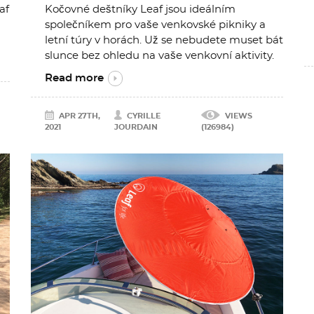
af
Kočovné deštníky Leaf jsou ideálním
společníkem pro vaše venkovské pikniky a
letní túry v horách. Už se nebudete muset bát
slunce bez ohledu na vaše venkovní aktivity.
Read more
APR 27TH,
CYRILLE
VIEWS
2021
JOURDAIN
(126984)