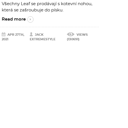
Všechny Leaf se prodávají s kotevní nohou,
která se zašroubuje do písku.
Read more
APR 27TH,
JACK
VIEWS
2021
EXTREMESTYLE
(130691)