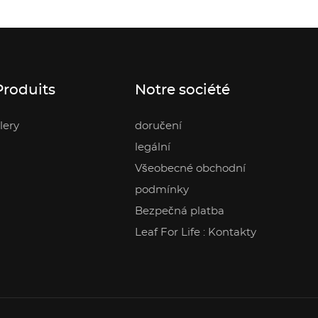
Produits
Notre société
lery
doručení
legální
Všeobecné obchodní
podmínky
Bezpečná platba
Leaf For Life : Kontakty