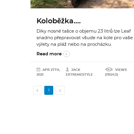
Koloběžka....
Díky nosné tašce o objemu 23 litrů lze Leaf
snadno přepravovat všude na kole pro vaše
výlety na pláž nebo na procházku.
Read more
APR 27TH,
JACK
VIEWS
2021
EXTREMESTYLE
(119243)


1