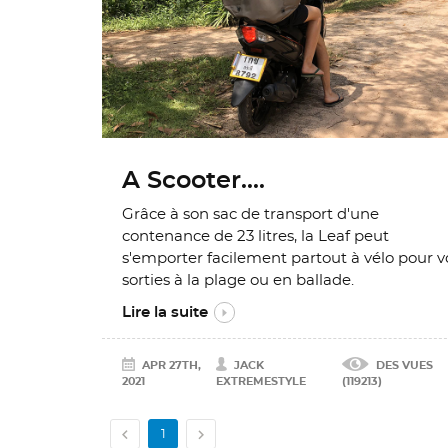
A Scooter....
Grâce à son sac de transport d'une
contenance de 23 litres, la Leaf peut
s'emporter facilement partout à vélo pour v
sorties à la plage ou en ballade.
Lire la suite
APR 27TH,
JACK
DES VUES
2021
EXTREMESTYLE
(119213)


1