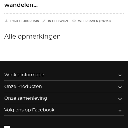
wandelen...


remove_red_eye
CYRILLE JOURDAIN
IN
LEEFWIJZE
WEERGAVEN (126941)
Alle opmerkingen

Winkelinformatie

Onze Producten

Onze samenleving

Volg ons op Facebook