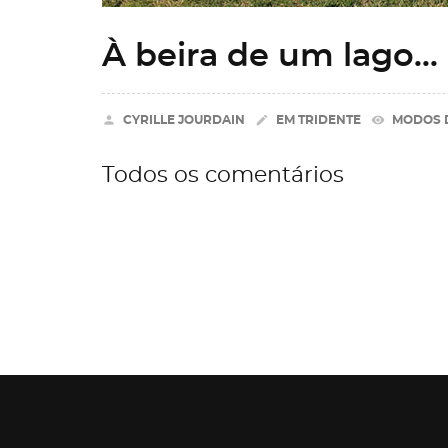
À beira de um lago...


remove_red_eye
CYRILLE JOURDAIN
EM
TRIDENTE
MODOS D
Todos os comentários