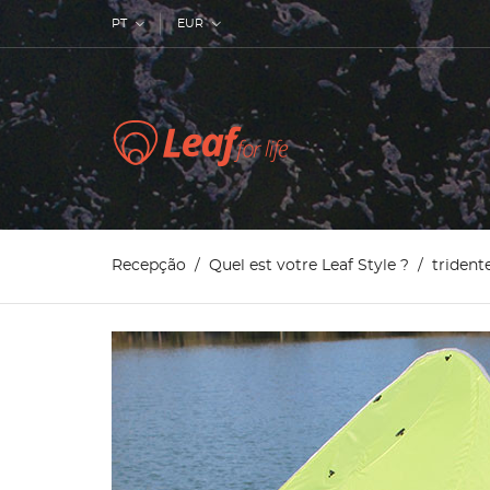
PT
EUR
Recepção
Quel est votre Leaf Style ?
trident