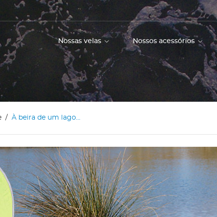
Nossas velas
Nossos acessórios
e
À beira de um lago...