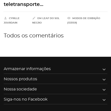
teletransporte...


remove_red_eye
CYRILLE
EM
LEAF DO SOL
MODOS DE EXIBIÇÃO
JOURDAIN
NEGRO
(133159)
Todos os comentários

Armazenar informações

Nossos produtos

Nossa sociedade

Siga-nos no Facebook