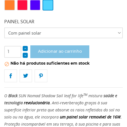
Laranja
Vermelho
Azul
Topázio
Completa
Deslumbrante
Real
Azul
PAINEL SOLAR
Adicionar ao carrinho
Não há produtos suficientes em stock

TM
O
Black
SUN Nomad Shadow Sail leaf for life
mistura
saúde e
tecnologia
revolucionária.
Anti-reverberação graças à sua
superfície inferior preta que absorve os raios refletidos do sol no
solo ou na água, ele incorpora
um painel solar removível de 16W.
Proteção incomparável em seu terraço, à sua piscina e para suas