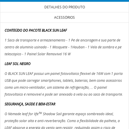
DETALHES DO PRODUTO
ACESSÓRIOS
CONTEÚDO DO PACOTE BLACK SUN LEAF
1 Saco de transporte e armazenamento - 1 Pé de ancoragem e sua parte de
centro de alumínio usinada - 1 Mosquete - 1Hauban - 1 Vela de sombra e pé
telescópico - 1 Painel Solar Removível 16 W
LEAF SOL NEGRO
O BLACK SUN LEAF possui um painel fotovoltaico flexível de 16W com 1 porta
USB que pode carregar smartphones, tablets, baterias, bem como acessórios
como um micro-ventilador, um sistema de refrigeração, ... O painel
fotovoltaico é removível e pode ser anexado à vela ou ao saco de transporte.
SEGURANÇA, SAÚDE E BEM-ESTAR
TM
O Nômade leaf for life
Shadow Sail garante espaço sombreado ideal,
proteção solar alta e anti-reverberação. Como a flexibilidade da palheta, a
LEAF absorve a energia do vento sem resistir, reduzindo assim o risco de