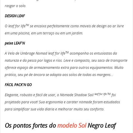
rasgar o solo.
DESIGN LEAF
TM
O leaf for life
se encaixa perfeitamente como móveis de design ao ar livre
em uma piscina, em um terraço ou em um jardim.
peixe LEAF'N
TM
A Vela de Umbrage Nomad leaf for life
acompanha os entusiastas da
natureza e da pesca por lagos e rios. Leve e compacto, seu saco de transporte
oferece espaço de armazenamento extra para outros equipamentos. Muito
prático, seu pé de âncora se adapta aos solos de todas as margens...
FÁCIL PACK'N GO
leaf for life TM
Elegante, robusto e fácil de usar, o Nômade Shadow Sail
foi
projetado para você! Sua ergonomia e caráter nômade foram estudados
para simplificar sua vida diária e melhorar muito seu conforto.
Os pontos fortes do
modelo Sol
Negro Leaf