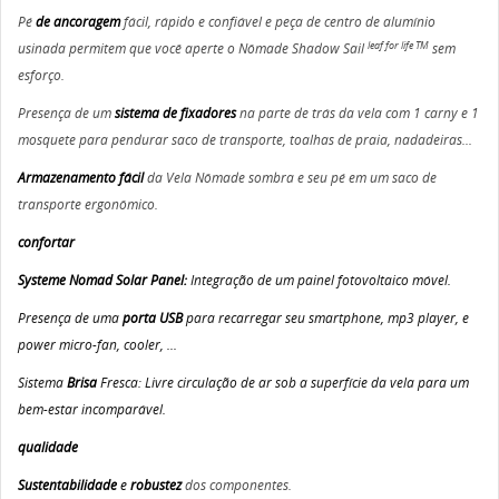
Pé
de ancoragem
fácil, rápido e confiável e peça de centro de alumínio
leaf for life TM
usinada permitem que você aperte o Nômade Shadow Sail
sem
esforço.
Presença de um
sistema de fixadores
na parte de trás da vela com 1 carny e 1
mosquete para pendurar saco de transporte, toalhas de praia, nadadeiras...
Armazenamento fácil
da Vela Nômade sombra e seu pé em um saco de
transporte ergonômico.
confortar
Systeme Nomad Solar Panel:
Integração de um painel fotovoltaico móvel.
Presença de uma
porta USB
para recarregar seu smartphone, mp3 player, e
power micro-fan, cooler, ...
Sistema
Brisa
Fresca: Livre circulação de ar sob a superfície da vela para um
bem-estar incomparável.
qualidade
Sustentabilidade
e
robustez
dos componentes.