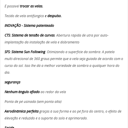
É possível
trocar as velas.
Tecido de vela antifúngico
e
despulso.
INOVAÇÃO - Sistema patenteado
CTS: Sistema de tensão de curvas
. Abertura rápida de utra por auto-
implantação da instalação de vela e dobramento
SFS: Sistema Sun Following
. Otimizando a superfície da sombra: A patela
multi-direcional de 360 graus permite que a vela seja guiada de acordo com o
curso do sol. Isso lhe dá a melhor variedade de sombra a qualquer hora do
dia.
segurança
Nenhum ângulo afiado
ao redor da vela
Ponta de pé usinada (sem ponta alta)
Aerodinâmica perfeita
graças à sua forma e ao pé fora do centro, o efeito de
elevação é reduzido e o suporte do solo é aprimorado.
Saúde