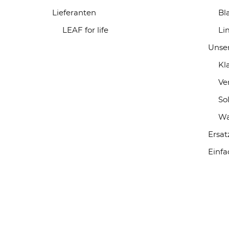
Lieferanten
Bl
LEAF for life
Li
Unse
Kl
Ve
So
Wa
Ersat
Einfa