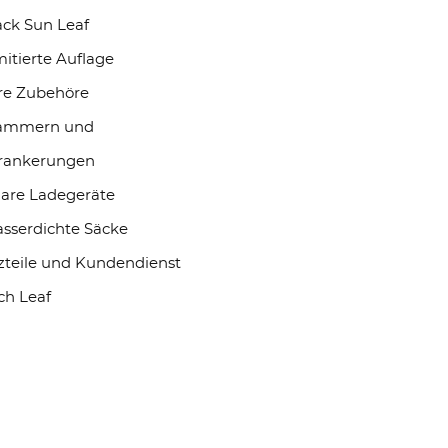
ack Sun Leaf
mitierte Auflage
re Zubehöre
ammern und
rankerungen
lare Ladegeräte
sserdichte Säcke
zteile und Kundendienst
ch Leaf