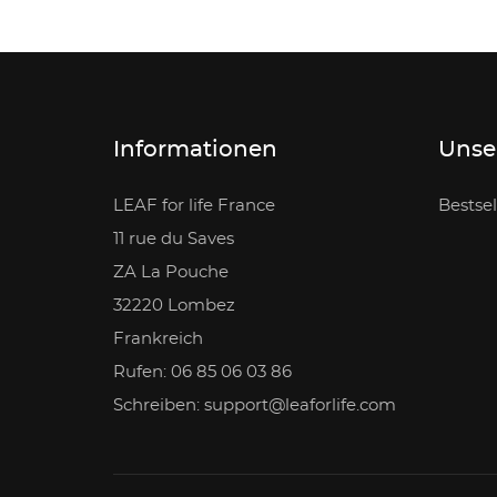
Informationen
Unse
LEAF for life France
Bestsel
11 rue du Saves
ZA La Pouche
32220 Lombez
Frankreich
Rufen: 06 85 06 03 86
Schreiben: support@leaforlife.com