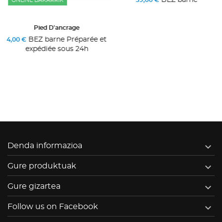
ONLINE BAKARRIK
Pied D'ancrage
BEZ barne Préparée et
4,00 €
expédiée sous 24h

Denda informazioa

Gure produktuak

Gure gizartea

Follow us on Facebook