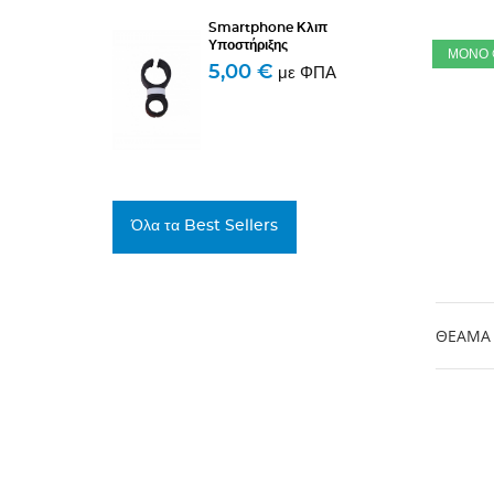
σφιγκτήρα στο σωλήνα
Smartphone Κλιπ
αλουμινίου, τοποθετήστε το...
Υποστήριξης
ΜΌΝΟ 
5,00 €
με ΦΠΑ
Όλα τα Best Sellers
ΘΈΑΜΑ