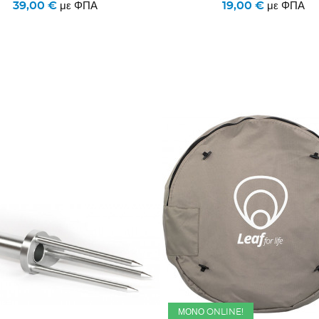
39,00 €
19,00 €
με ΦΠΑ
με ΦΠΑ
ΜΌΝΟ ONLINE!