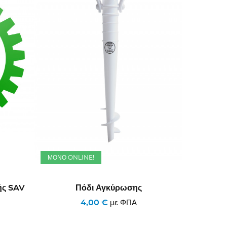
ΜΌΝΟ ONLINE!
ής SAV
Πόδι Αγκύρωσης
4,00 €
με ΦΠΑ