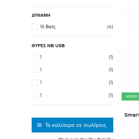
ΔΎΝΑΜΗ
16 Βατς
(4)
ΘΎΡΕΣ NB USB
1
(1)
1
(1)
1
(1)
1
(1)
ΜΌΝΟ 
Smart
Τα καλύτερα σε πωλήσεις