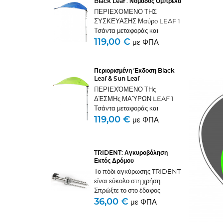
Black Leaf : Νομάδος Ομπρέλα
ΠΕΡΙΕΧΟΜΕΝΟ ΤΗΣ
ΣΥΣΚΕΥΑΣΗΣ Μαύρο LEAF 1
Τσάντα μεταφοράς και
αποθήκευσης - 1 πόδι
119,00 €
με ΦΠΑ
αγκύρωσης και το κεντράξιμο
μέρος του - 1 καλώδιο - 1
Μουσκέτο - 1 Πανί σκιάς και το
Περιορισμένη Έκδοση Black
τηλεσκοπικό πόδι του
Leaf & Sun Leaf
ΑΣΦΆΛΕΙΑ,...
ΠΕΡΙΕΧΌΜΕΝΟ ΤΗς
ΔΈΣΜΗς ΜΑΎΡΩΝ LEAF 1
Τσάντα μεταφοράς και
αποθήκευσης - 1 πόδι
119,00 €
με ΦΠΑ
αγκύρωσης και το
κεντράροντας μέρος του - 1
Musket - 1 καλώδιο - 1 πανί
TRIDENT: Αγκυροβόληση
σκιάς και το τηλεσκοπικό πόδι
Εκτός Δρόμου
τουΠεριεχόμενο...
Το πόδι αγκύρωσης TRIDENT
είναι εύκολο στη χρήση.
Σπρώξτε το στο έδαφος
πιέζοντας με το πόδι σας στο
36,00 €
με ΦΠΑ
έλκηθρο αλουμινίου για το
σκοπό αυτό. Ανοίξτε το