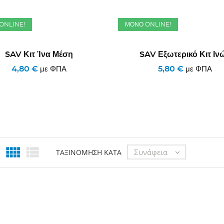
ONLINE!
ΜΌΝΟ ONLINE!
SAV Κιτ Ίνα Μέση
SAV Εξωτερικό Κιτ Ιν
4,80 €
5,80 €
με ΦΠΑ
με ΦΠΑ


Συνάφεια
ΤΑΞΙΝΌΜΗΣΗ ΚΑΤΆ
