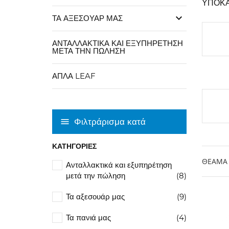
ΥΠΟΚΑ
keyboard_arrow_down
ΤΑ ΑΞΕΣΟΥΆΡ ΜΑΣ
ΑΝΤΑΛΛΑΚΤΙΚΆ ΚΑΙ ΕΞΥΠΗΡΈΤΗΣΗ
ΜΕΤΆ ΤΗΝ ΠΏΛΗΣΗ
ΑΠΛΆ LEAF
Φιλτράρισμα κατά
ΚΑΤΗΓΟΡΊΕΣ
ΘΈΑΜΑ
Ανταλλακτικά και εξυπηρέτηση
μετά την πώληση
(8)
Τα αξεσουάρ μας
(9)
Τα πανιά μας
(4)