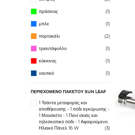
πράσινος
(1)
μπλε
(1)
πορτοκάλι
(2)
τριαντάφυλλο
(1)
κόκκινος
(1)
ναυτικό
(1)
ΠΕΡΙΕΧΌΜΕΝΟ ΠΑΚΈΤΟΥ SUN LEAF
1 Τσάντα μεταφοράς και
αποθήκευσης - 1 πόδι αγκύρωσης -
1 Μουσκέτο - 1 Πανί σκιάς και
τηλεσκοπικό πόδι - 1 Αφαιρούμενο
Ηλιακό Πάνελ 16 W
(3)