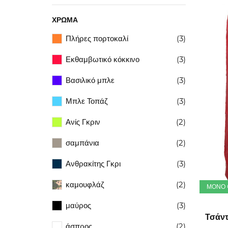
ΧΡΏΜΑ
Πλήρες πορτοκαλί
(3)
Εκθαμβωτικό κόκκινο
(3)
Βασιλικό μπλε
(3)
Μπλε Τοπάζ
(3)
Ανίς Γκριν
(2)
σαμπάνια
(2)
Ανθρακίτης Γκρι
(3)
καμουφλάζ
(2)
ΜΌΝΟ 
μαύρος
(3)
Τσάντ
άσπρος
(2)