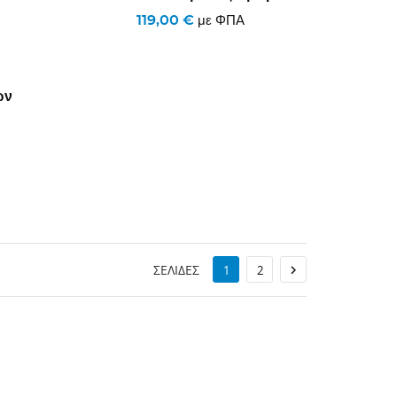
119,00 €
με ΦΠΑ
ών
ΣΕΛΊΔΕΣ

1
2