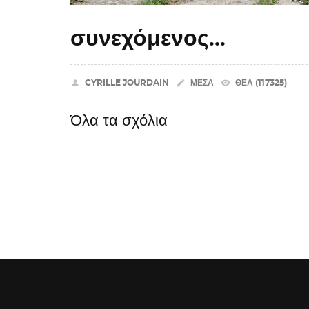
συνεχόμενος...


remove_red_eye
CYRILLE JOURDAIN
ΜΈΣΑ
ΘΈΑ (117325)
Όλα τα σχόλια