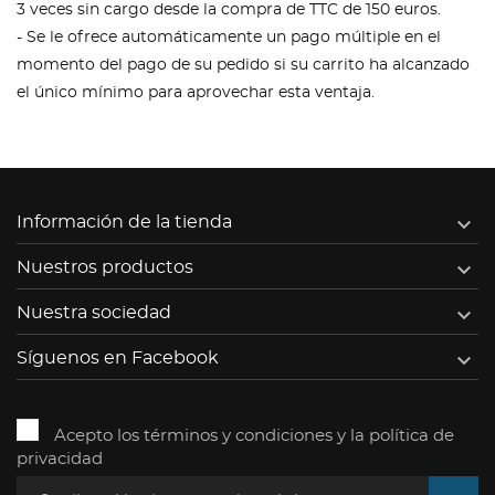
3 veces sin cargo desde la compra de TTC de 150 euros.
- Se le ofrece automáticamente un pago múltiple en el
momento del pago de su pedido si su carrito ha alcanzado
el único mínimo para aprovechar esta ventaja.

Información de la tienda

Nuestros productos

Nuestra sociedad

Síguenos en Facebook
Acepto los términos y condiciones y la política de
privacidad