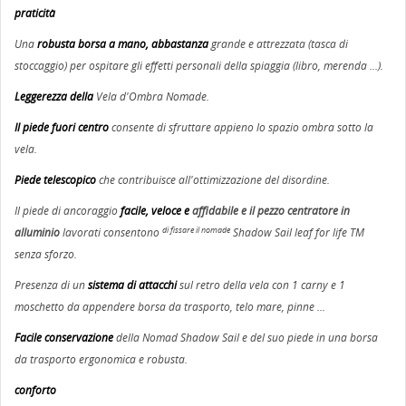
praticità
Una
robusta borsa a mano, abbastanza
grande e attrezzata (tasca di
stoccaggio) per ospitare gli effetti personali della spiaggia (libro, merenda ...).
Leggerezza della
Vela d'Ombra Nomade.
Il piede fuori centro
consente di sfruttare appieno lo spazio ombra sotto la
vela.
Piede telescopico
che contribuisce all'ottimizzazione del disordine.
Il piede di ancoraggio
facile, veloce e
affidabile e il pezzo centratore in
di fissare il nomade
alluminio
lavorati consentono
Shadow Sail leaf for life TM
senza sforzo.
Presenza di un
sistema di attacchi
sul retro della vela con 1 carny e 1
moschetto da appendere borsa da trasporto, telo mare, pinne ...
Facile conservazione
della Nomad Shadow Sail e del suo piede in una borsa
da trasporto ergonomica e robusta.
conforto