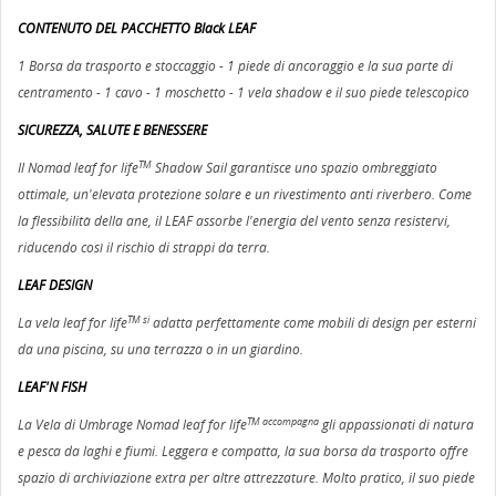
CONTENUTO DEL PACCHETTO Black LEAF
1 Borsa da trasporto e stoccaggio - 1 piede di ancoraggio e la sua parte di
centramento - 1 cavo - 1 moschetto - 1 vela shadow e il suo piede telescopico
SICUREZZA, SALUTE E BENESSERE
TM
Il Nomad leaf for life
Shadow Sail garantisce uno spazio ombreggiato
ottimale, un'elevata protezione solare e un rivestimento anti riverbero. Come
la flessibilità della ane, il LEAF assorbe l'energia del vento senza resistervi,
riducendo così il rischio di strappi da terra.
LEAF DESIGN
TM si
La vela leaf for life
adatta perfettamente come mobili di design per esterni
da una piscina, su una terrazza o in un giardino.
LEAF'N FISH
TM accompagna
La Vela di Umbrage Nomad leaf for life
gli appassionati di natura
e pesca da laghi e fiumi. Leggera e compatta, la sua borsa da trasporto offre
spazio di archiviazione extra per altre attrezzature. Molto pratico, il suo piede