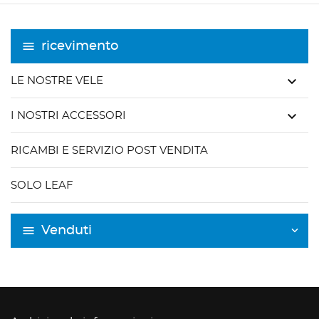
ricevimento
keyboard_arrow_down
LE NOSTRE VELE
keyboard_arrow_down
I NOSTRI ACCESSORI
RICAMBI E SERVIZIO POST VENDITA
SOLO LEAF
Venduti