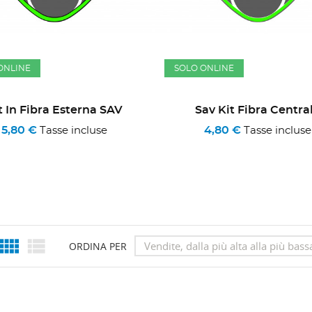
ONLINE
SOLO ONLINE
t In Fibra Esterna SAV
Sav Kit Fibra Centra
5,80 €
4,80 €
Tasse incluse
Tasse incluse


Vendite, dalla più alta alla più bass
ORDINA PER