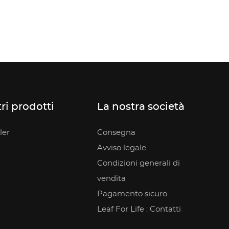
tri prodotti
La nostra società
ler
Consegna
Avviso legale
Condizioni generali di
vendita
Pagamento sicuro
Leaf For Life : Contatti