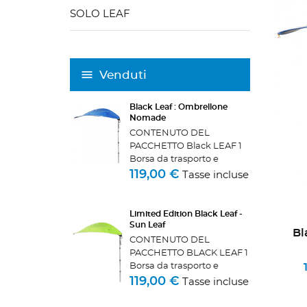
SOLO LEAF
Venduti
Black Leaf : Ombrellone
Nomade
CONTENUTO DEL
PACCHETTO Black LEAF 1
Borsa da trasporto e
stoccaggio - 1 piede di
119,00 €
Tasse incluse
ancoraggio e la sua parte
di centramento - 1 cavo - 1
moschetto - 1 vela shadow
Limited Edition Black Leaf -
e il suo piede telescopico...
Sun Leaf
Bl
CONTENUTO DEL
PACCHETTO BLACK LEAF 1
Borsa da trasporto e
stoccaggio - 1 piede di
119,00 €
Tasse incluse
ancoraggio e la sua parte
di centramento - 1