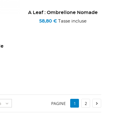
A Leaf : Ombrellone Nomade
58,80 €
Tasse incluse
le
a
PAGINE


1
2