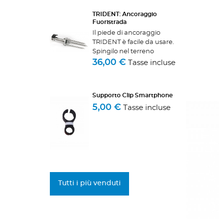
moschetto - 1 cavo - 1 vela
TRIDENT: Ancoraggio
shadow e il suo piede...
Fuoristrada
Il piede di ancoraggio
TRIDENT è facile da usare.
Spingilo nel terreno
premendo con il piede
36,00 €
Tasse incluse
sulla sua sporgenza in
alluminio per questo
scopo. Aprire il morsetto sul
Supporto Clip Smartphone
tubo di alluminio, inserire
5,00 €
Tasse incluse
il...
Tutti i più venduti