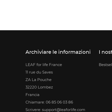
Archiviare le informazioni
I nos
LEAF for life France
Bestsel
11 rue du Saves
ZA La Pouche
32220 Lombez
Francia
Chiamare: 06 85 06 03 86
Scrivere: support@leaforlife.com