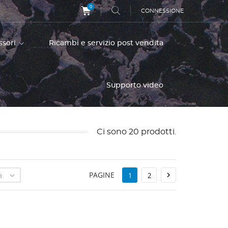
0
CONNESSIONE
essori
Ricambi e servizio post vendita
Supporto video
Ci sono 20 prodotti.
a
PAGINE


1
2