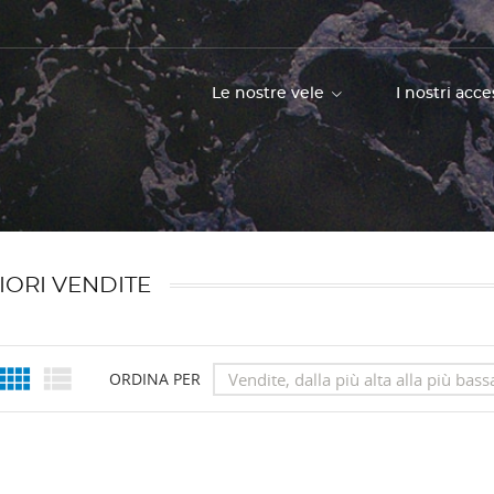
Le nostre vele
I nostri acc
IORI VENDITE


Vendite, dalla più alta alla più bass
ORDINA PER