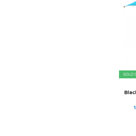
SOLO 
Blac