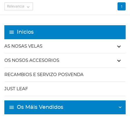
Relevancia
1

Inicios
keyboard_arrow_down
AS NOSAS VELAS
keyboard_arrow_down
OS NOSOS ACCESORIOS
RECAMBIOS E SERVIZO POSVENDA
JUST LEAF
Os Máis Vendidos