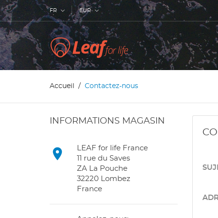
FR
EUR
Accueil
Contactez-nous
INFORMATIONS MAGASIN
CO
LEAF for life France

11 rue du Saves
SUJ
ZA La Pouche
32220 Lombez
France
ADR