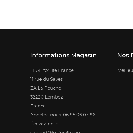
Informations Magasin
Nos 
LEAF for life France
Meilleu
11 rue du Saves
ZA La Pouche
32220 Lombez
France
Appelez-nous: 06 85 06 03 86
Écrivez-nous:
support@leaforlife.com