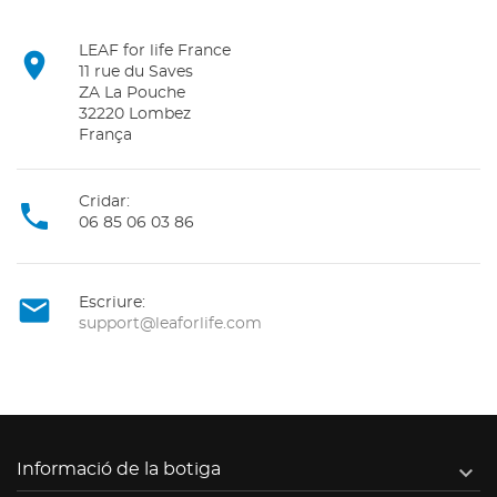
LEAF for life France

11 rue du Saves
ZA La Pouche
32220 Lombez
França
Cridar:

06 85 06 03 86

Escriure:
support@leaforlife.com

Informació de la botiga