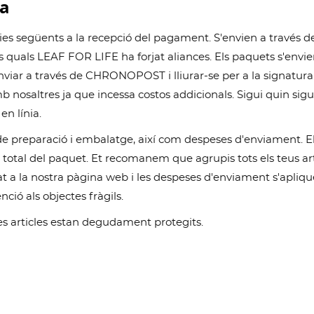
sa
es següents a la recepció del pagament. S'envien a través d
els quals LEAF FOR LIFE ha forjat aliances. Els paquets s'en
iar a través de CHRONOPOST i lliurar-se per a la signatura.
 nosaltres ja que incessa costos addicionals. Sigui quin sigu
en línia.
 preparació i embalatge, així com despeses d'enviament. El
es total del paquet. Et recomanem que agrupis tots els teus
a la nostra pàgina web i les despeses d'enviament s'aplique
nció als objectes fràgils.
res articles estan degudament protegits.