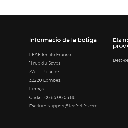
Informació de la botiga
Els n
prod
LEAF for life France
Best-se
11 rue du Saves
ZA La Pouche
32220 Lombez
França
Cridar: 06 85 06 03 86
Escriure: support@leaforlife.com