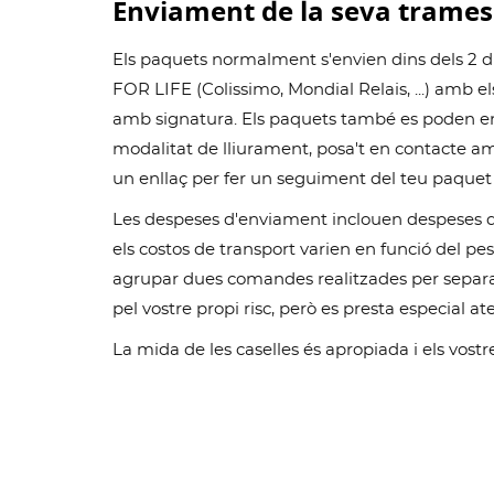
Enviament de la seva trame
Els paquets normalment s'envien dins dels 2 di
FOR LIFE (Colissimo, Mondial Relais, ...) amb 
amb signatura. Els paquets també es poden env
modalitat de lliurament, posa't en contacte amb
un enllaç per fer un seguiment del teu paquet 
Les despeses d'enviament inclouen despeses de
els costos de transport varien en funció del p
agrupar dues comandes realitzades per separat 
pel vostre propi risc, però es presta especial ate
La mida de les caselles és apropiada i els vost