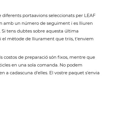
e diferents portaavions seleccionats per LEAF
vien amb un número de seguiment i es lliuren
 Si tens dubtes sobre aquesta última
i el mètode de lliurament que triïs, t'enviem
s costos de preparació són fixos, mentre que
 articles en una sola comanda. No podem
n a cadascuna d'elles. El vostre paquet s'envia