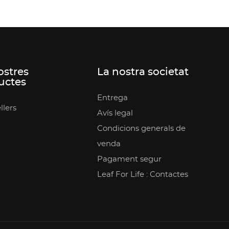
ostres
La nostra societat
uctes
Entrega
llers
Avís legal
Condicions generals de
venda
Pagament segur
Leaf For Life : Contactes