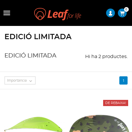
0

EDICIÓ LIMITADA
EDICIÓ LIMITADA
Hi ha 2 productes.
Importància
1

DE REBAIXA!