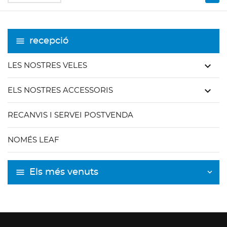
recepció
keyboard_arrow_down
LES NOSTRES VELES
keyboard_arrow_down
ELS NOSTRES ACCESSORIS
RECANVIS I SERVEI POSTVENDA
NOMÉS LEAF
Els més venuts