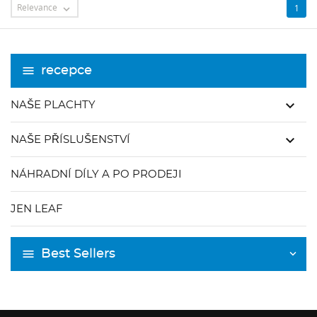
Relevance
1

recepce
keyboard_arrow_down
NAŠE PLACHTY
keyboard_arrow_down
NAŠE PŘÍSLUŠENSTVÍ
NÁHRADNÍ DÍLY A PO PRODEJI
JEN LEAF
Best Sellers