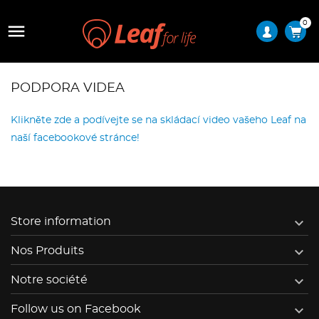
0

PODPORA VIDEA
Klikněte zde a podívejte se na skládací video vašeho Leaf na
naší facebookové stránce!

Store information

Nos Produits

Notre société

Follow us on Facebook