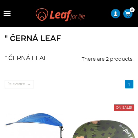
0

" ČERNÁ LEAF
" ČERNÁ LEAF
There are 2 products.
Relevance
1

ON SALE!