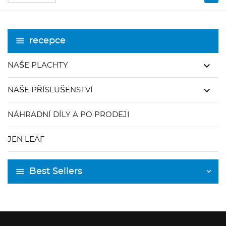
recepce
keyboard_arrow_down
NAŠE PLACHTY
keyboard_arrow_down
NAŠE PŘÍSLUŠENSTVÍ
NÁHRADNÍ DÍLY A PO PRODEJI
JEN LEAF
Best Sellers