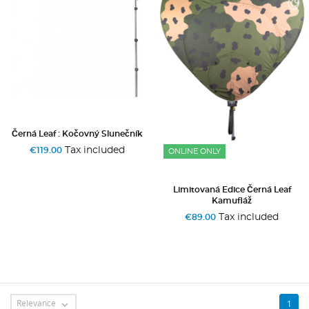
Černá Leaf : Kočovný Slunečník
Tax included
€119.00
ONLINE ONLY
Limitovaná Edice Černá Leaf
Kamufláž
Tax included
€89.00
Relevance
1
