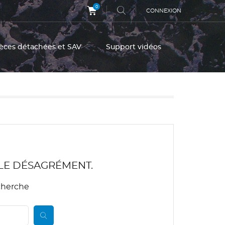
0
CONNEXION
èces détachées et SAV
Support vidéos
LE DÉSAGRÉMENT.
cherche