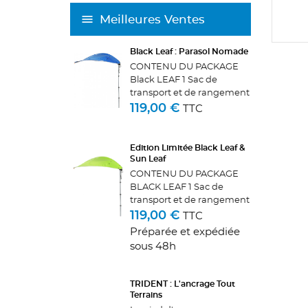
Meilleures Ventes
Black Leaf : Parasol Nomade
CONTENU DU PACKAGE
Black LEAF 1 Sac de
transport et de rangement
+ 1 Pied d'ancrage et sa
119,00 €
TTC
pièce de centrage + 1
hauban + 1 Mousqueton + 1
Voile d'Ombrage et son
Edition Limitée Black Leaf &
pied télescopique
Sun Leaf
SECURITE,...
CONTENU DU PACKAGE
BLACK LEAF 1 Sac de
transport et de rangement
+ 1 Pied d'ancrage et sa
119,00 €
TTC
pièce de centrage + 1
Préparée et expédiée
Mousqueton + 1 hauban + 1
sous 48h
Voile d'Ombrage et son
pied
télescopiqueCONTENU DU
TRIDENT : L'ancrage Tout
PACKAGE...
Terrains