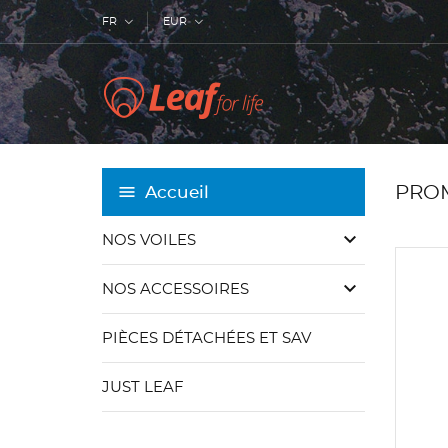
FR
EUR
PRO
Accueil
keyboard_arrow_down
NOS VOILES
keyboard_arrow_down
NOS ACCESSOIRES
PIÈCES DÉTACHÉES ET SAV
JUST LEAF