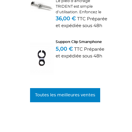
Le pied d'ancrage
TRIDENT est simple
d'utilisation. Enfoncez le
dans le sol en appuyant
36,00 €
TTC Préparée
avec le pied sur son rebord
et expédiée sous 48h
en aluminium destiné à
cet effet. Ouvrez la pince
de serrage du tube en...
Support Clip Smartphone
5,00 €
TTC Préparée
et expédiée sous 48h
Toutes les meilleures ventes