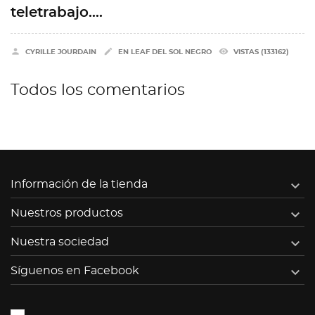
teletrabajo....


remove_red_eye
CYRILLE JOURDAIN
EN
LEAF DEL SOL NEGRO
VISTAS (133162)
Todos los comentarios

Información de la tienda

Nuestros productos

Nuestra sociedad

Síguenos en Facebook