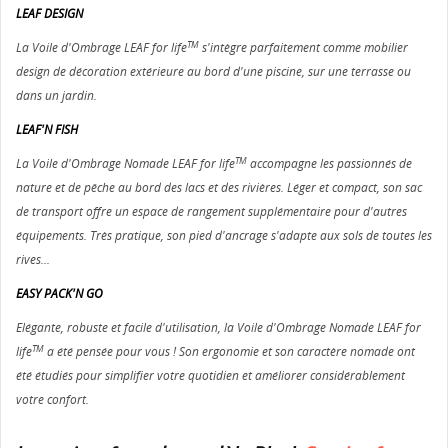
LEAF DESIGN
TM
La Voile d'Ombrage LEAF for life
s'intègre parfaitement comme mobilier
design de décoration extérieure au bord d'une piscine, sur une terrasse ou
dans un jardin.
LEAF'N FISH
TM
La Voile d'Ombrage Nomade LEAF for life
accompagne les passionnés de
nature et de pêche au bord des lacs et des rivières. Léger et compact, son sac
de transport offre un espace de rangement supplémentaire pour d'autres
équipements. Très pratique, son pied d'ancrage s'adapte aux sols de toutes les
rives...
EASY PACK'N GO
Elégante, robuste et facile d'utilisation, la Voile d'Ombrage Nomade LEAF for
TM
life
a été pensée pour vous ! Son ergonomie et son caractère nomade ont
été étudiés pour simplifier votre quotidien et améliorer considérablement
votre confort.