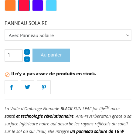
Full
Dazzling
Royal
Bleu
Orange
Red
Blue
Topaze
PANNEAU SOLAIRE
Au panier
Il n'y a pas assez de produits en stock.

TM
La Voile d'Ombrage Nomade
BLACK
SUN LEAF for life
mixe
santé
et technologie révolutionnaire
. Anti-réverbération grâce à sa
surface inférieure noire qui absorbe les rayons réfléchis du soleil
sur le sol ou sur l'eau, elle intègre
un panneau solaire de 16 W