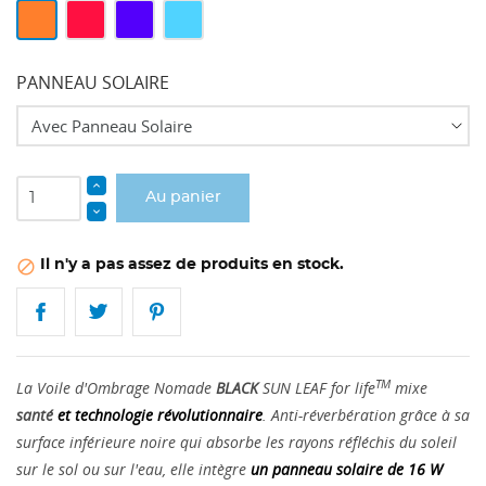
Full
Dazzling
Royal
Bleu
Orange
Red
Blue
Topaze
PANNEAU SOLAIRE
Au panier
Il n'y a pas assez de produits en stock.

TM
La Voile d'Ombrage Nomade
BLACK
SUN LEAF for life
mixe
santé
et technologie révolutionnaire
. Anti-réverbération grâce à sa
surface inférieure noire qui absorbe les rayons réfléchis du soleil
sur le sol ou sur l'eau, elle intègre
un panneau solaire de 16 W