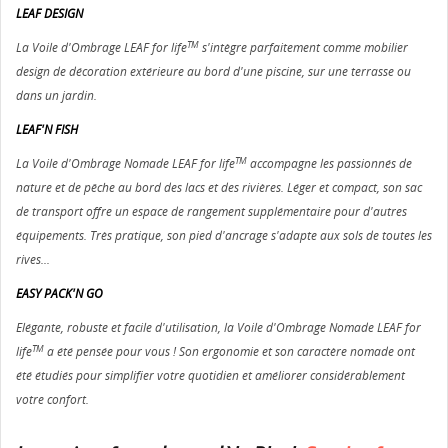
LEAF DESIGN
TM
La Voile d'Ombrage LEAF for life
s'intègre parfaitement comme mobilier
design de décoration extérieure au bord d'une piscine, sur une terrasse ou
dans un jardin.
LEAF'N FISH
TM
La Voile d'Ombrage Nomade LEAF for life
accompagne les passionnés de
nature et de pêche au bord des lacs et des rivières. Léger et compact, son sac
de transport offre un espace de rangement supplémentaire pour d'autres
équipements. Très pratique, son pied d'ancrage s'adapte aux sols de toutes les
rives...
EASY PACK'N GO
Elégante, robuste et facile d'utilisation, la Voile d'Ombrage Nomade LEAF for
TM
life
a été pensée pour vous ! Son ergonomie et son caractère nomade ont
été étudiés pour simplifier votre quotidien et améliorer considérablement
votre confort.