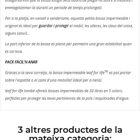
assegureu-vos que la bossa estigui seca abans de plegar-la sobre si mateixa i
emmagatzemar-la durant un període de temps prolongat).
Per a la platja, en vaixell o senderisme, aquesta petita bossa impermeable i
original és ideal per
guardar i protegir
el mòbil, les ulleres, les claus del cotxe,
alguns canvis...
La part inferior de la bossa és plana per permetre una gran estabilitat quan
es col·loca.
PACK FÀCIL'N ANAR
TM
Gràcies a la seva corretja, la bossa impermeable leaf for life
es pot portar
sobre l'espatlla o el camí d'una motxilla! (ideal per a nens).
leaf for life també ofereix bosses impermeables de 30 litres en 5 colors:
perfectes per protegir les teves
pertinences de la pols i esquitxades d'aigua.
3 altres productes de la
mateixa categoria: