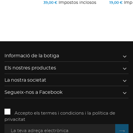
Impostos inclosos
Impostos inclosos
39,00 €
19,00 €

Informació de la botiga

Els nostres productes

La nostra societat

Segueix-nos a Facebook
Accepto els termes i condicions i la política de
privacitat