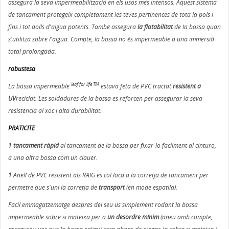
assegura la seva impermeabilització en els usos més intensos. Aquest sistema
de tancament protegeix completament les teves pertinences de tota la pols i
fins i tot dolls d'aigua potents. També assegura
la flotabilitat
de la bossa quan
s'utilitza sobre l'aigua. Compte, la bossa no és impermeable a una immersió
total prolongada.
robustesa
leaf for life TM
La bossa impermeable
estava feta de PVC tractat
resistent a
UV
reciclat. Les soldadures de la bossa es reforcen per assegurar la seva
resistència al xoc i alta durabilitat.
PRATICITE
1 tancament ràpid
al tancament de la bossa per fixar-lo fàcilment al cinturó,
a una altra bossa com un clauer.
1
Anell de PVC resistent als RAIG es col·loca a la corretja de tancament per
permetre que s'uni la corretja de
transport
(en mode espatlla).
Fàcil emmagatzematge després del seu ús simplement rodant la bossa
impermeable sobre si mateixa per a
un desordre mínim
(aneu amb compte,