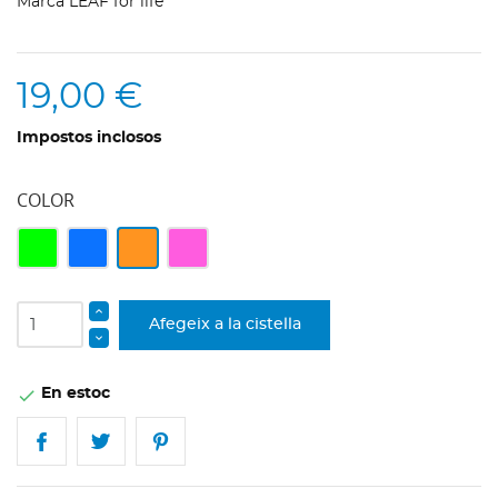
Marca
LEAF for life
19,00 €
Impostos inclosos
COLOR
verd
blau
taronja
rosa
Afegeix a la cistella
En estoc
