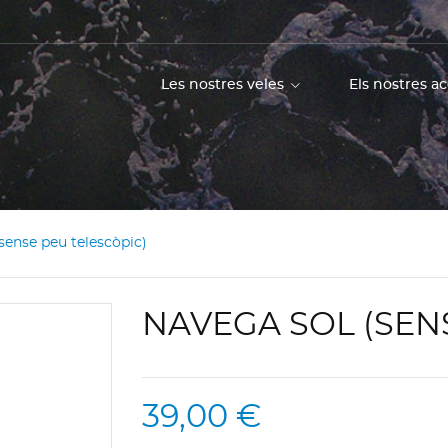
Les nostres veles
Els nostres a
sense peu telescòpic)
NAVEGA SOL (SEN
39,00 €