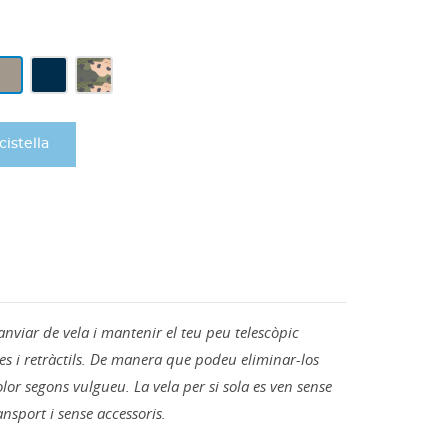
ampany
Gris
camuflatge
antracita
cistella
anviar de vela i mantenir el teu peu telescòpic
les i retràctils. De manera que podeu eliminar-los
lor segons vulgueu. La vela per si sola es ven sense
ansport i sense accessoris.