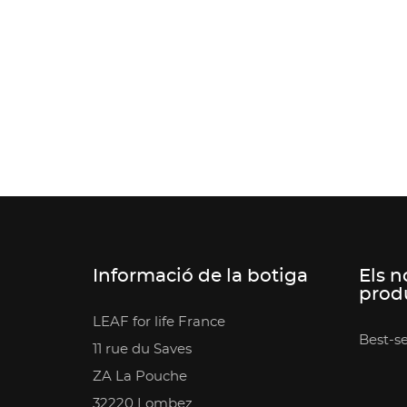
Informació de la botiga
Els n
prod
LEAF for life France
Best-se
11 rue du Saves
ZA La Pouche
32220 Lombez