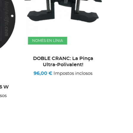
NOMÉS EN LÍNIA
DOBLE CRANC: La Pinça
Ultra-Polivalent!
NOMÉS 
96,00 €
Impostos inclosos
16 W
Bos
sos
19,0