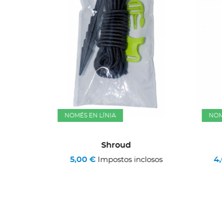
e Peu
+3
NOMÉS EN LÍNIA
NOM
closos
Shroud
5,00 €
4
Impostos inclosos