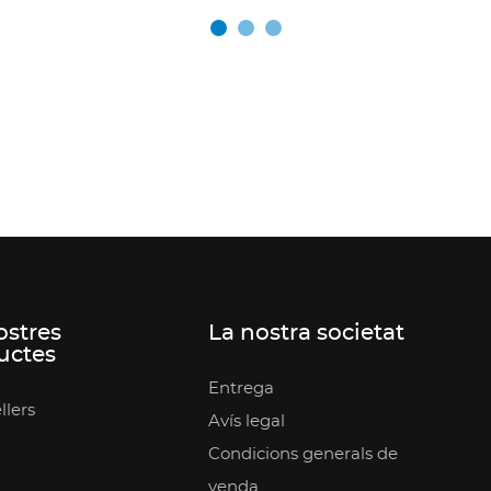
ostres
La nostra societat
uctes
Entrega
llers
Avís legal
Condicions generals de
venda