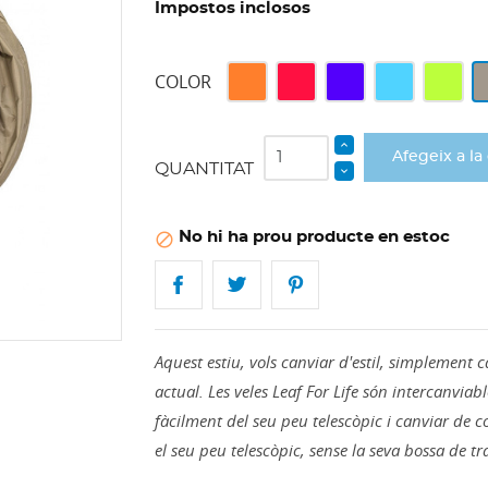
Impostos inclosos
Taronja
Vermell
Blau
Topazi
Verd
x
COLOR
completa
enlluernador
reial
blau
Anis
Afegeix a la 
QUANTITAT
No hi ha prou producte en estoc

Aquest estiu, vols canviar d'estil, simplement c
actual. Les veles Leaf For Life són intercanviab
fàcilment del seu peu telescòpic i canviar de co
el seu peu telescòpic, sense la seva bossa de tr