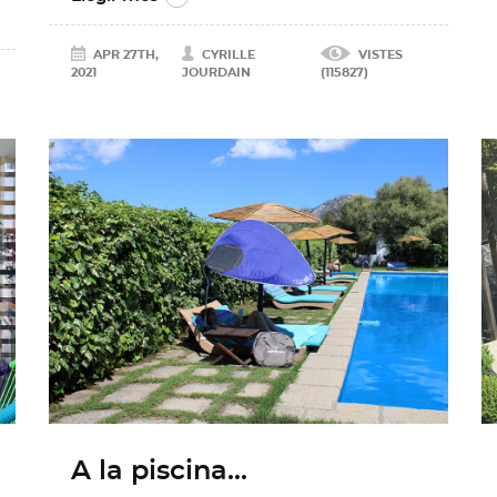
APR 27TH,
CYRILLE
VISTES
2021
JOURDAIN
(115827)
A la piscina...