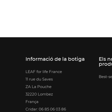
Informació de la botiga
Els n
prod
LEAF for life France
Best-se
11 rue du Saves
ZA La Pouche
32220 Lombez
França
Cridar: 06 85 06 03 86