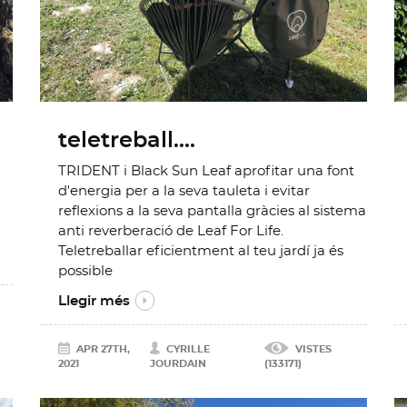
teletreball....
TRIDENT i Black Sun Leaf aprofitar una font
d'energia per a la seva tauleta i evitar
reflexions a la seva pantalla gràcies al sistema
anti reverberació de Leaf For Life.
Teletreballar eficientment al teu jardí ja és
possible
Llegir més
APR 27TH,
CYRILLE
VISTES
2021
JOURDAIN
(133171)