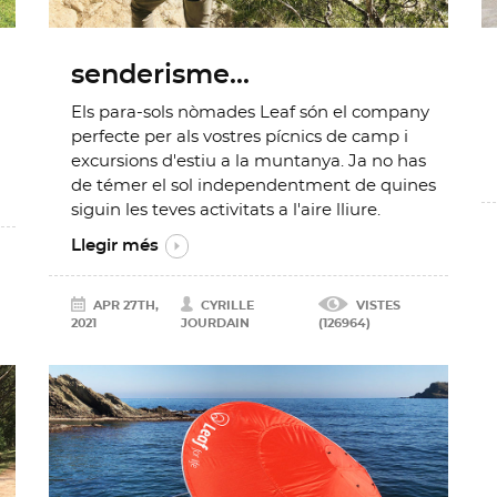
senderisme...
Els para-sols nòmades Leaf són el company
perfecte per als vostres pícnics de camp i
excursions d'estiu a la muntanya. Ja no has
de témer el sol independentment de quines
siguin les teves activitats a l'aire lliure.
Llegir més
APR 27TH,
CYRILLE
VISTES
2021
JOURDAIN
(126964)