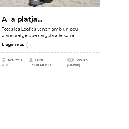
A la platja...
Totes les Leaf es venen amb un peu
d'ancoratge que cargola a la sorra.
Llegir més
APR 27TH,
JACK
VISTES
2021
EXTREMESTYLE
(130658)