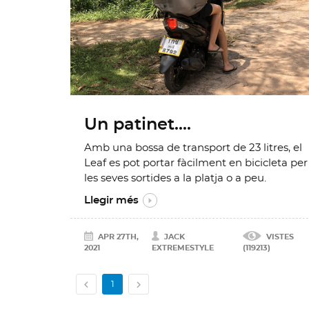
Un patinet....
Amb una bossa de transport de 23 litres, el
Leaf es pot portar fàcilment en bicicleta per
les seves sortides a la platja o a peu.
Llegir més
APR 27TH,
JACK
VISTES
2021
EXTREMESTYLE
(119213)


1