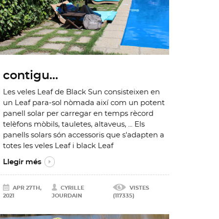
contigu...
Les veles Leaf de Black Sun consisteixen en
un Leaf para-sol nòmada així com un potent
panell solar per carregar en temps rècord
telèfons mòbils, tauletes, altaveus, ... Els
panells solars són accessoris que s'adapten a
totes les veles Leaf i black Leaf
Llegir més
APR 27TH,
CYRILLE
VISTES
2021
JOURDAIN
(117335)