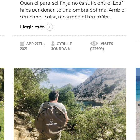
Quan el para-sol fix ja no és suficient, el Leaf
hi és per donar-te una ombra òptima. Amb el
seu panell solar, recarrega el teu mòbil...
Llegir més
APR 27TH,
CYRILLE
VISTES
2021
JOURDAIN
(122609)