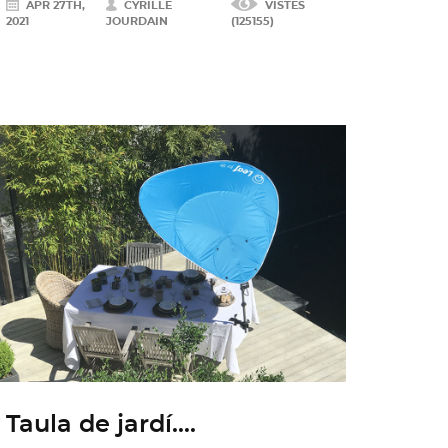
APR 27TH,
CYRILLE
VISTES
2021
JOURDAIN
(125155)
Taula de jardí....