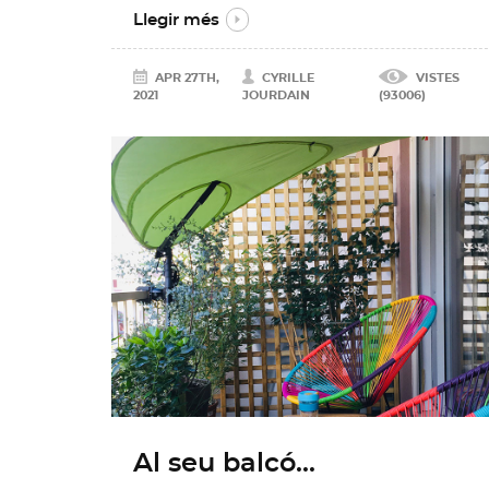
Llegir més
APR 27TH,
CYRILLE
VISTES
2021
JOURDAIN
(93006)
Al seu balcó...