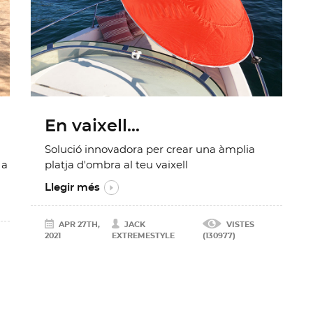
En vaixell...
Solució innovadora per crear una àmplia
 a
platja d'ombra al teu vaixell
Llegir més
APR 27TH,
JACK
VISTES
2021
EXTREMESTYLE
(130977)