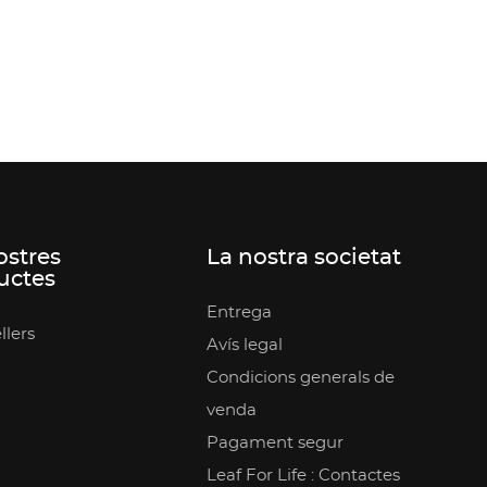
ostres
La nostra societat
uctes
Entrega
llers
Avís legal
Condicions generals de
venda
Pagament segur
Leaf For Life : Contactes