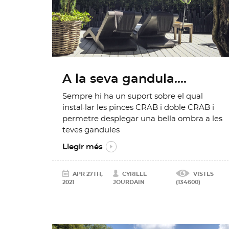
A la seva gandula....
Sempre hi ha un suport sobre el qual
instal·lar les pinces CRAB i doble CRAB i
permetre desplegar una bella ombra a les
teves gandules
Llegir més
APR 27TH,
CYRILLE
VISTES
2021
JOURDAIN
(134600)