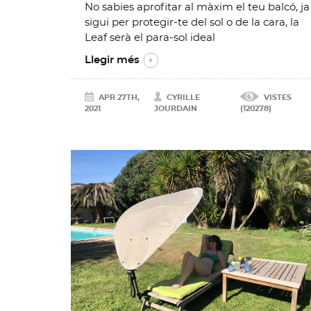
No sabies aprofitar al màxim el teu balcó, ja
sigui per protegir-te del sol o de la cara, la
Leaf serà el para-sol ideal
Llegir més
APR 27TH,
CYRILLE
VISTES
2021
JOURDAIN
(120278)