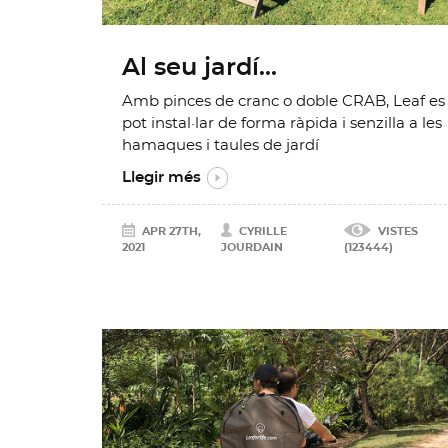
Al seu jardí...
Amb pinces de cranc o doble CRAB, Leaf es
pot instal·lar de forma ràpida i senzilla a les
hamaques i taules de jardí
Llegir més
APR 27TH,
CYRILLE
VISTES
2021
JOURDAIN
(123444)