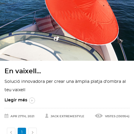
En vaixell...
Solució innovadora per crear una àmplia platja d'ombra al
teu vaixell
Llegir més
APR 27TH, 2021
JACK EXTREMESTYLE
VISTES (130954)


1